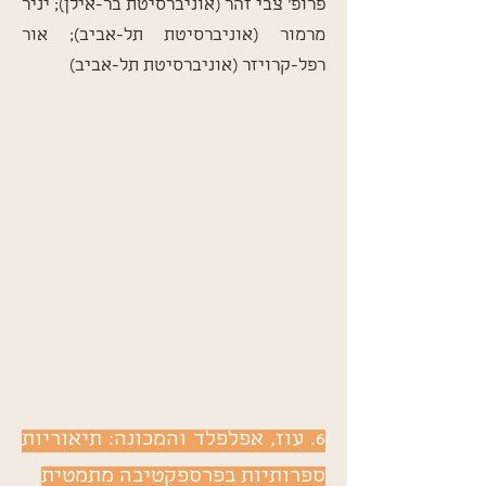
פרופ' צבי זהר (אוניברסיטת בר-אילן); יניר
מרמור (אוניברסיטת תל-אביב); אור
רפל-קרויזר (אוניברסיטת תל-אביב)
6. עוז, אפלפלד והמכונה: תיאוריות
ספרותיות בפרספקטיבה מתמטית