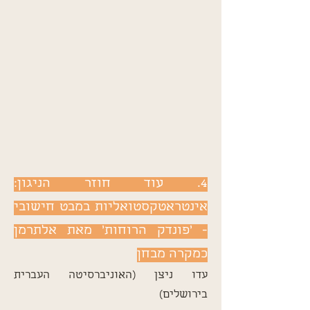
4. עוד חוזר הניגון:
אינטראטקסטואליות במבט חישובי
- 'פונדק הרוחות' מאת אלתרמן
כמקרה מבחן
עדו ניצן (האוניברסיטה העברית
בירושלים)