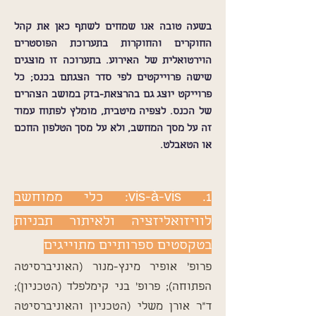
בשעה טובה אנו שמחים לשתף כאן את קהל
החוקרים והחוקרות בתערוכת הפוסטרים
הוירטואלית של האירוע. בתערוכה זו מוצגים
שישה פרוייקטים לפי סדר הצגתם בכנס; כל
פרוייקט יוצג גם בהרצאת-בזק במושב הצהרים
של הכנס. לצפיה מיטבית, מומלץ לפתוח עמוד
זה על מסך המחשב, ולא על מסך הטלפון החכם
או הטאבלט.
1. vis-à-vis: כלי ממוחשב
לוויזואליזציה ולאיתור תבניות
בטקסטים ספרותיים מתוייגים
פרופ' אופיר מינץ-מנור (האוניברסיטה
הפתוחה); פרופ' בני קימלפלד (הטכניון);
ד"ר אורן משלי (הטכניון והאוניברסיטה