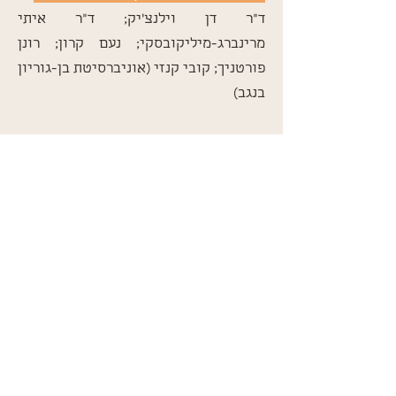
ד"ר דן וילנצ'יק; ד"ר איתי
מרינברג-מיליקובסקי; נעם קרון; רונן
פורטניך; קובי קנזי (אוניברסיטת בן-גוריון
בנגב)